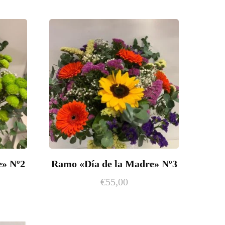
e» Nº2
Ramo «Día de la Madre» Nº3
€
55,00