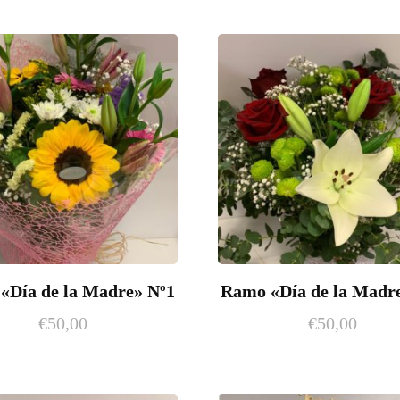
«Día de la Madre» Nº1
Ramo «Día de la Madr
€
50,00
€
50,00