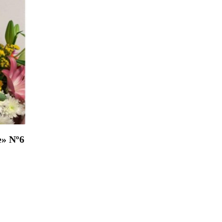
e» Nº6